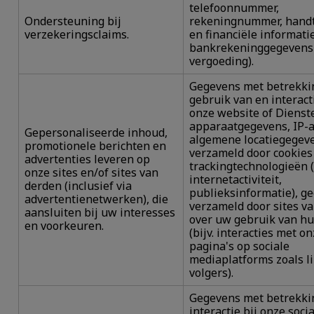
telefoonnummer,
Ondersteuning bij
rekeningnummer, hand
verzekeringsclaims.
en financiële informatie
bankrekeninggegevens
vergoeding).
Gegevens met betrekki
gebruik van en interact
onze website of Dienst
apparaatgegevens, IP-a
Gepersonaliseerde inhoud,
algemene locatiegegev
promotionele berichten en
verzameld door cookies
advertenties leveren op
trackingtechnologieën 
onze sites en/of sites van
internetactiviteit,
derden (inclusief via
publieksinformatie), g
advertentienetwerken), die
verzameld door sites v
aansluiten bij uw interesses
over uw gebruik van hu
en voorkeuren.
(bijv. interacties met o
pagina's op sociale
mediaplatforms zoals l
volgers).
Gegevens met betrekki
interactie bij onze soci