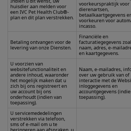
Indien u dit wenst, uw
voorkeurspraktijk voor
huisdier aan melden voor
dierenartsen,
een IVC Pet Health Club®-
betaalkaartgegevens e
plan en dit plan verstrekken.
voorkeuren voor autom
incasso.
Financiële en
Betaling ontvangen voor de
facturatiegegevens zoa
levering van onze Diensten.
naam, adres, e-mailadr
en kaartgegevens.
U voorzien van
websitefunctionaliteit en
Naam, e-mailadres, inf
andere inhoud, waaronder
over uw gebruik van of
het mogelijk maken dat u
interactie met de Websi
zich bij ons registreert en
inloggegevens en
uw account bij ons
accountgegevens (indie
onderhoudt (indien van
toepassing).
toepassing).
U servicemededelingen
verstrekken via telefoon,
sms of e-mail om u te
herinneren aan afspraken, u