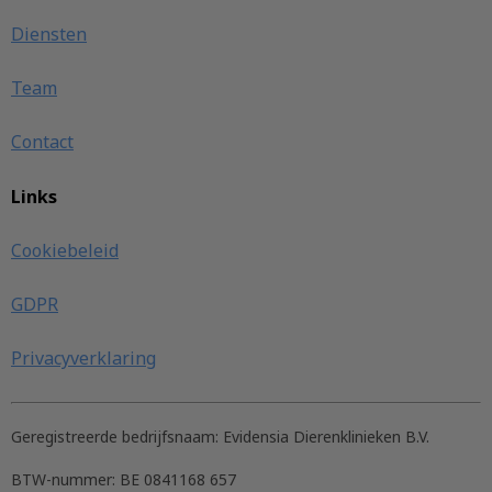
Diensten
Team
Contact
Links
Cookiebeleid
GDPR
Privacyverklaring
Geregistreerde bedrijfsnaam:
Evidensia Dierenklinieken B.V.
BTW-nummer:
BE 0841168 657