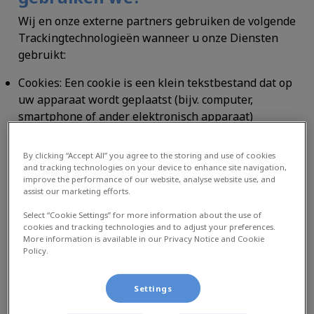
Wij en onze externe partners gebruiken de volgende
Trackingtechnologieën wanneer u onze Diensten
gebruikt:
Cookies:
Een cookie is een klein tekstbestand dat op
uw apparaat wordt geplaatst (bijv. computer,
smartphone of ander elektronisch apparaat)
wanneer u onze Diensten gebruikt. Deze helpen ons
om u en uw apparaat te herkennen en bepaalde
By clicking “Accept All” you agree to the storing and use of cookies
informatie op te slaan over uw voorkeuren,
and tracking technologies on your device to enhance site navigation,
improve the performance of our website, analyse website use, and
toestemmingen en/of eerdere acties. We kunnen
assist our marketing efforts.
bijvoorbeeld bijhouden hoe vaak u de Diensten
bezoekt, welke pagina's u bezoekt,
Select “Cookie Settings” for more information about the use of
cookies and tracking technologies and to adjust your preferences.
dataverkeersgegevens, locatiegegevens en de
More information is available in our Privacy Notice and Cookie
domeinnaam van uw internetprovider. Deze
Policy.
informatie helpt ons om meer op maat gemaakte
inhoud aan te bieden en onze Diensten te
Settings
verbeteren. Sommige van deze gegevens worden